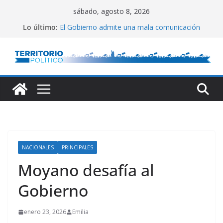
Saltar
sábado, agosto 8, 2026
al
Lo último:
El Gobierno admite una mala comunicación
contenido
Villarruel no se calla
Posteo de Juliana Di Tullio
Alta inflación en CABA
Marchan a San Cayetano
NACIONALES
PRINCIPALES
Moyano desafía al
Gobierno
enero 23, 2026
Emilia