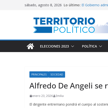
Saltar
Lo último:
El Gobierno adm
sábado, agosto 8, 2026
al
Villarruel no se ca
Posteo de Juliana
contenido
Alta inflación e
Marchan a San 
ELECCIONES 2023
POLÍTICA
PRINCIPALES
SOCIEDAD
Alfredo De Angeli se 
enero 23, 2026
Emilia
El dirigente entrerriano pondrá el cuerpo al soste