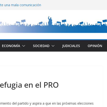
ite una mala comunicación
lla
 Di Tullio
n CABA
Cayetano
ECONOMÍA
SOCIEDAD
JUDICIALES
OPINIÓN
refugia en el PRO
nimiento del partido y aspira a que en las próximas elecciones