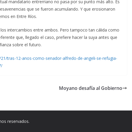
 actual mandatario entrerriano no pasa por su punto más alto. Es
desavenencias que se fueron acumulando. Y que erosionaron
emos en Entre Ríos.
de los intercambios entre ambos. Pero tampoco tan cálida como
ferente que, llegado el caso, prefiere hacer la suya antes que
ianza sobre el futuro.
/21/tras-12-anos-como-senador-alfredo-de-angeli-se-refugia-
7/
Moyano desafía al Gobierno
chos reservados.