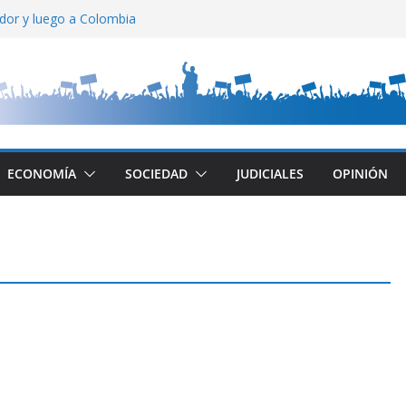
ador y luego a Colombia
ado
relación entre estados
tral: gran aumento
ca Muerta
ECONOMÍA
SOCIEDAD
JUDICIALES
OPINIÓN