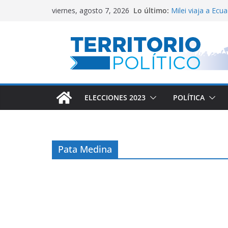
Saltar
Lo último:
Milei viaja a Ecu
viernes, agosto 7, 2026
al
El Congreso vall
Lula defendió la 
contenido
Reservas del Cen
Conflicto por Va
ELECCIONES 2023
POLÍTICA
Pata Medina