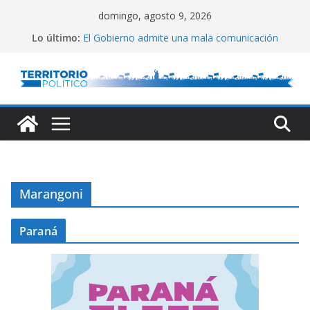
Saltar
domingo, agosto 9, 2026
al
Lo último:
El Gobierno admite una mala comunicación
contenido
Villarruel no se calla
Posteo de Juliana Di Tullio
Alta inflación en CABA
Marchan a San Cayetano
Marangoni
Paraná