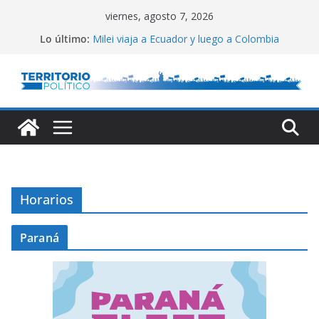
Saltar
viernes, agosto 7, 2026
al
Lo último:
Milei viaja a Ecuador y luego a Colombia
contenido
El Congreso vallado
Lula defendió la relación entre estados
Reservas del Central: gran aumento
Conflicto por Vaca Muerta
Horarios
Paraná