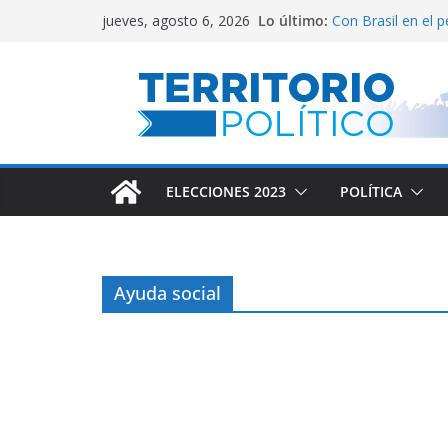
Saltar
Lo último:
Con Brasil en el 
jueves, agosto 6, 2026
al
Empata técnico
Fin al conflicto d
contenido
Ley de Inocencia 
Gremios marchan
ELECCIONES 2023
POLÍTICA
Ayuda social