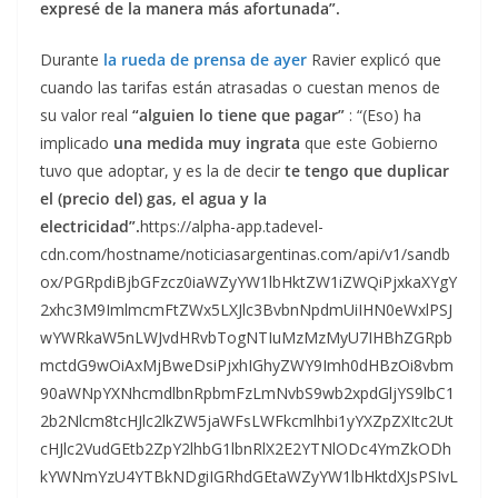
expresé de la manera más afortunada”.
Durante
la rueda de prensa de ayer
Ravier explicó que
cuando las tarifas están atrasadas o cuestan menos de
su valor real
“alguien lo tiene que pagar”
: “(Eso) ha
implicado
una medida muy ingrata
que este Gobierno
tuvo que adoptar, y es la de decir
te tengo que duplicar
el (precio del) gas, el agua y la
electricidad”.
https://alpha-app.tadevel-
cdn.com/hostname/noticiasargentinas.com/api/v1/sandb
ox/PGRpdiBjbGFzcz0iaWZyYW1lbHktZW1iZWQiPjxkaXYgY
2xhc3M9ImlmcmFtZWx5LXJlc3BvbnNpdmUiIHN0eWxlPSJ
wYWRkaW5nLWJvdHRvbTogNTIuMzMzMyU7IHBhZGRpb
mctdG9wOiAxMjBweDsiPjxhIGhyZWY9Imh0dHBzOi8vbm
90aWNpYXNhcmdlbnRpbmFzLmNvbS9wb2xpdGljYS9lbC1
2b2Nlcm8tcHJlc2lkZW5jaWFsLWFkcmlhbi1yYXZpZXItc2Ut
cHJlc2VudGEtb2ZpY2lhbG1lbnRlX2E2YTNlODc4YmZkODh
kYWNmYzU4YTBkNDgiIGRhdGEtaWZyYW1lbHktdXJsPSIvL