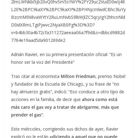
2lmLWNkbi5jb20vQ0hvSm5sYWY%2FY29uc2VudD0wIj48
L2E%2BPC9kaXY%2BPC9kaXY%2BPHNjcmlwdCBhc3luYy
BzcmM9Ii8vaWYtY2RuLmNvbS9lbWJlZC5qcyIgY2hhcnNld
D0idXRmLTgiPjwvc2NyaXB0Pg%3D%3D?
v=b4bb30a4b72cfa311272aeeaa06a7f9d&s=dbbcd9882d
7764e19aad5da901269de2
Adrián Ravier, en su primera presentación oficial: “Es un
honor ser la voz del Presidente”
Tras citar al economista
Milton Friedman
, premio Nobel
y fundador de la Escuela de Chicago, y su frase de “no
hay almuerzo gratis”, indicó: “Eso conduce a otro tipo de
acciones en la familia, de decir que
ahora como está
más caro el gas voy a tratar de abrigarme, más que
prender el gas”
.
Este miércoles, corrigiendo sus dichos de ayer, Ravier
explicó no le están
«diciendo a aquel que no puede