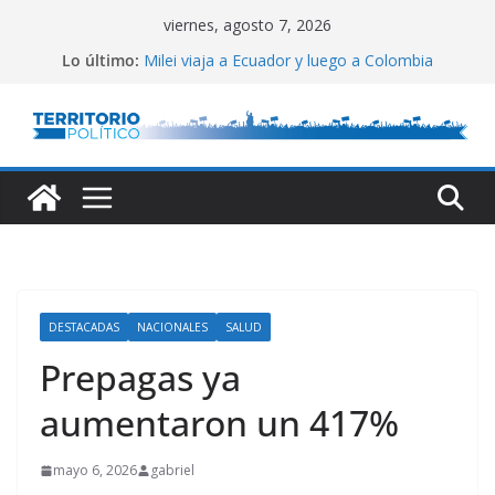
Saltar
viernes, agosto 7, 2026
al
Lo último:
Milei viaja a Ecuador y luego a Colombia
contenido
El Congreso vallado
Lula defendió la relación entre estados
Reservas del Central: gran aumento
Conflicto por Vaca Muerta
DESTACADAS
NACIONALES
SALUD
Prepagas ya
aumentaron un 417%
mayo 6, 2026
gabriel