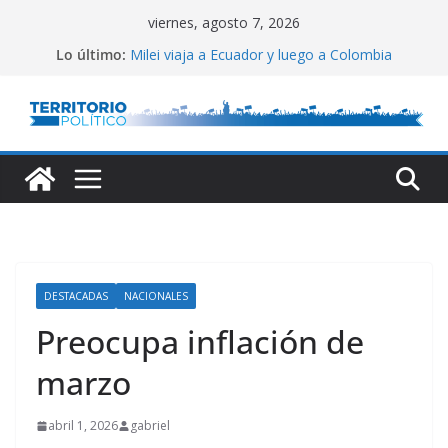
Saltar
viernes, agosto 7, 2026
al
Lo último:
Milei viaja a Ecuador y luego a Colombia
contenido
El Congreso vallado
Lula defendió la relación entre estados
Reservas del Central: gran aumento
Conflicto por Vaca Muerta
DESTACADAS
NACIONALES
Preocupa inflación de
marzo
abril 1, 2026
gabriel