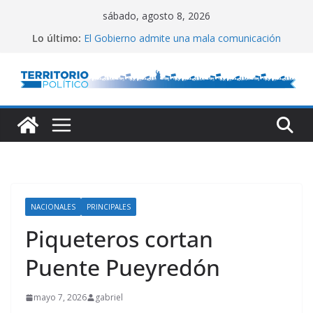
Saltar
sábado, agosto 8, 2026
al
Lo último:
El Gobierno admite una mala comunicación
contenido
Villarruel no se calla
Posteo de Juliana Di Tullio
Alta inflación en CABA
Marchan a San Cayetano
NACIONALES
PRINCIPALES
Piqueteros cortan
Puente Pueyredón
mayo 7, 2026
gabriel