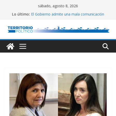
Saltar
sábado, agosto 8, 2026
al
Lo último:
El Gobierno admite una mala comunicación
contenido
Villarruel no se calla
Posteo de Juliana Di Tullio
Alta inflación en CABA
Marchan a San Cayetano