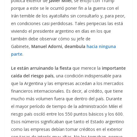
política exterior de
Javier Milei
, se enojó con Trump
porque a este se le ocurrió poner fin a la guerra con el
Irán temible de los ayatollahs sin consultarlo y, para peor,
en condiciones casi perdidosas. Tales peripecias las está
viviendo el presidente argentino en días en los que
también debe observar cómo su jefe de
Gabinete,
Manuel Adorni
,
deambula
hacia ninguna
parte
.
Le están arruinando la fiesta
que merece la
importante
caída del riesgo país
, una condición indispensable para
que la Argentina y las empresas accedan a los mercados
financieros internacionales. Es decir, al crédito, que tiene
mucho más volumen fuera que dentro del país. Durante
el mayor período de tiempo de la administración Milei el
riesgo país osciló entre los 550 puntos básicos y los 600.
Esos números significaban que tanto el Estado argentino
como las empresas debían tomar créditos en el exterior
con tasas de interés muy altas. No los tomaban, porque