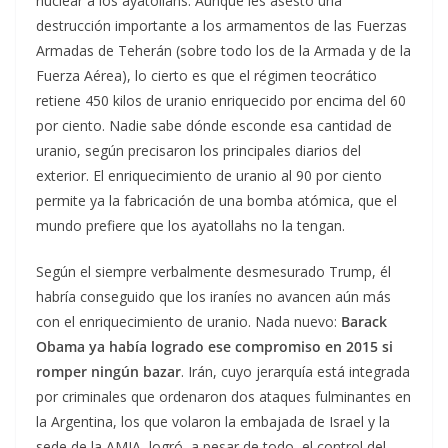
nuclear a los ayatollahs. Aunque les asestó una
destrucción importante a los armamentos de las Fuerzas
Armadas de Teherán (sobre todo los de la Armada y de la
Fuerza Aérea), lo cierto es que el régimen teocrático
retiene 450 kilos de uranio enriquecido por encima del 60
por ciento. Nadie sabe dónde esconde esa cantidad de
uranio, según precisaron los principales diarios del
exterior. El enriquecimiento de uranio al 90 por ciento
permite ya la fabricación de una bomba atómica, que el
mundo prefiere que los ayatollahs no la tengan.
Según el siempre verbalmente desmesurado Trump, él
habría conseguido que los iraníes no avancen aún más
con el enriquecimiento de uranio. Nada nuevo:
Barack
Obama ya había logrado ese compromiso en 2015 si
romper ningún bazar
. Irán, cuyo jerarquía está integrada
por criminales que ordenaron dos ataques fulminantes en
la Argentina, los que volaron la embajada de Israel y la
sede de la AMIA, logró, a pesar de todo, el control del