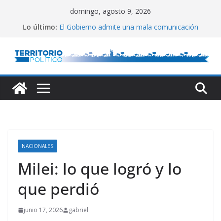
Saltar
domingo, agosto 9, 2026
al
Lo último:
El Gobierno admite una mala comunicación
contenido
Villarruel no se calla
Posteo de Juliana Di Tullio
Alta inflación en CABA
Marchan a San Cayetano
NACIONALES
Milei: lo que logró y lo
que perdió
junio 17, 2026
gabriel