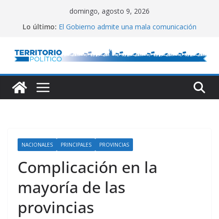
Saltar
domingo, agosto 9, 2026
al
Lo último:
El Gobierno admite una mala comunicación
contenido
Villarruel no se calla
Posteo de Juliana Di Tullio
Alta inflación en CABA
Marchan a San Cayetano
NACIONALES
PRINCIPALES
PROVINCIAS
Complicación en la
mayoría de las
provincias