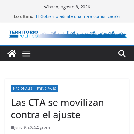
Saltar
sábado, agosto 8, 2026
al
Lo último:
El Gobierno admite una mala comunicación
contenido
Villarruel no se calla
Posteo de Juliana Di Tullio
Alta inflación en CABA
Marchan a San Cayetano
NACIONALES
PRINCIPALES
Las CTA se movilizan
contra el ajuste
junio 9, 2026
gabriel