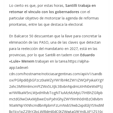
Lo cierto es que, por estas horas,
Santilli trabaja en
retomar el vínculo con los gobernadores
con el
particular objetivo de motorizar la agenda de reformas
prioritarias, entre las que destaca la electoral.
En Balcarce 50 descuentan que la llave para concretar la
eliminación de las PASO, una de las claves que detectan
para la reelección del mandatario en 2027, está en las
provincias, por lo que Santilli en tadem con
Eduardo
«Lule» Menem
trabajan en la tarea.https://alpha-
app.tadevel-
cdn.com/hostname/noticiasargentinas.com/api/v1/sandb
ox/PGRpdiBjbGFzcz0iaWZyYW1lbHktZW1iZWQiPjxkaXYgY
2xhc3M9ImlmcmFtZWx5LXJlc3BvbnNpdmUiIHN0eWxlPSJ
wYWRkaW5nLWJvdHRvbTogNTIuMzMzMyU7IHBhZGRpb
mctdG9wOiAxMjBweDsiPjxhIGhyZWY9Imh0dHBzOi8vbm
90aWNpYXNhcmdlbnRpbmFzLmNvbS9wb2xpdGljYS9xdWl
lbi1lcy1pZ25hY2lvLWRldml0dC0tZWwtaG9tYnJlLXF1ZS10c