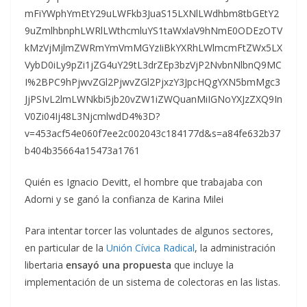
mFiYWphYmEtY29uLWFkb3JuaS15LXNlLWdhbm8tbGEtY2
9uZmlhbnphLWRlLWthcmluYS1taWxlaV9hNmE0ODEzOTV
kMzVjMjlmZWRmYmVmMGYzIiBkYXRhLWlmcmFtZWx5LX
VybD0iLy9pZi1jZG4uY29tL3drZEp3bzVjP2NvbnNlbnQ9MC
I%2BPC9hPjwvZGl2PjwvZGl2PjxzY3JpcHQgYXN5bmMgc3
JjPSIvL2lmLWNkbi5jb20vZW1iZWQuanMiIGNoYXJzZXQ9In
V0Zi04Ij48L3NjcmlwdD4%3D?
v=453acf54e060f7ee2c002043c184177d&s=a84fe632b37
b404b35664a15473a1761
Quién es Ignacio Devitt, el hombre que trabajaba con
Adorni y se ganó la confianza de Karina Milei
Para intentar torcer las voluntades de algunos sectores,
en particular de la
Unión Cívica Radical
, la administración
libertaria
ensayó una propuesta
que incluye la
implementación de un sistema de colectoras en las listas.