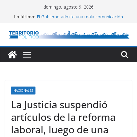
Saltar
domingo, agosto 9, 2026
al
Lo último:
El Gobierno admite una mala comunicación
contenido
Villarruel no se calla
Posteo de Juliana Di Tullio
Alta inflación en CABA
Marchan a San Cayetano
NACIONALES
La Justicia suspendió
artículos de la reforma
laboral, luego de una