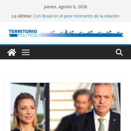
Saltar
jueves, agosto 6, 2026
al
Lo último:
Con Brasil en el peor momento de la relación
contenido
Empata técnico
Fin al conflicto de puertos
Ley de Inocencia Fiscal
Gremios marchan al Congreso