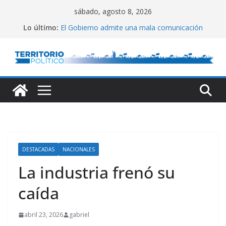
Saltar
sábado, agosto 8, 2026
al
Lo último:
El Gobierno admite una mala comunicación
contenido
Villarruel no se calla
Posteo de Juliana Di Tullio
Alta inflación en CABA
Marchan a San Cayetano
DESTACADAS
NACIONALES
La industria frenó su
caída
abril 23, 2026
gabriel