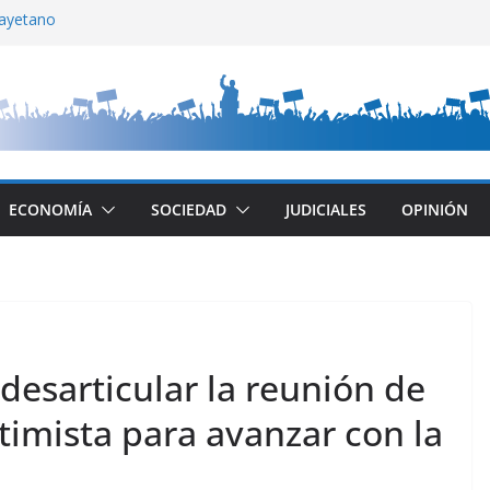
ayetano
ite una mala comunicación
lla
 Di Tullio
 CABA
ECONOMÍA
SOCIEDAD
JUDICIALES
OPINIÓN
desarticular la reunión de
timista para avanzar con la