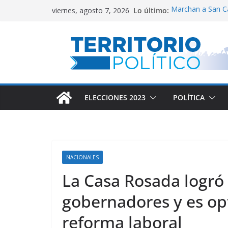
Saltar
Lo último:
Marchan a San C
viernes, agosto 7, 2026
al
El Gobierno adm
Villarruel no se ca
contenido
Posteo de Juliana
Alta inflación en
ELECCIONES 2023
POLÍTICA
NACIONALES
La Casa Rosada logró 
gobernadores y es op
reforma laboral