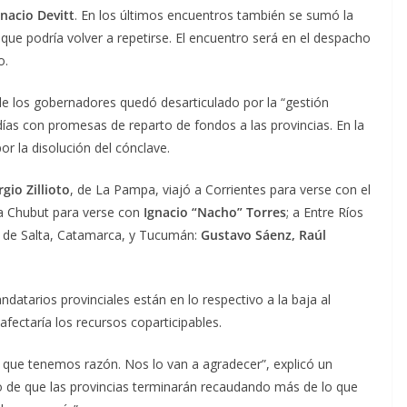
gnacio Devitt
. En los últimos encuentros también se sumó la
o que podría volver a repetirse. El encuentro será en el despacho
o.
e los gobernadores quedó desarticulado por la “gestión
s días con promesas de reparto de fondos a las provincias. En la
r la disolución del cónclave.
rgio Zillioto
, de La Pampa, viajó a Corrientes para verse con el
 a Chubut para verse con
Ignacio “Nacho” Torres
; a Entre Ríos
s de Salta, Catamarca, y Tucumán:
Gustavo Sáenz, Raúl
ndatarios provinciales están en lo respectivo a la baja al
fectaría los recursos coparticipables.
r que tenemos razón. Nos lo van a agradecer”, explicó un
o de que las provincias terminarán recaudando más de lo que