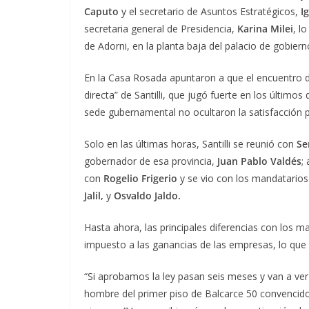
Caputo
y el secretario de Asuntos Estratégicos,
I
secretaria general de Presidencia,
Karina Milei
, l
de Adorni, en la planta baja del palacio de gobiern
En la Casa Rosada apuntaron a que el encuentro d
directa” de Santilli, que jugó fuerte en los último
sede gubernamental no ocultaron la satisfacción po
Solo en las últimas horas, Santilli se reunió con
Se
gobernador de esa provincia,
Juan Pablo Valdés
;
con
Rogelio Frigerio
y se vio con los mandatario
Jalil,
y
Osvaldo Jaldo.
Hasta ahora, las principales diferencias con los ma
impuesto a las ganancias de las empresas, lo que a
“Si aprobamos la ley pasan seis meses y van a ve
hombre del primer piso de Balcarce 50 convencid