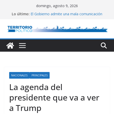
Saltar
domingo, agosto 9, 2026
al
Lo último:
El Gobierno admite una mala comunicación
contenido
Villarruel no se calla
Posteo de Juliana Di Tullio
Alta inflación en CABA
Marchan a San Cayetano
NACIONALES
PRINCIPALES
La agenda del
presidente que va a ver
a Trump