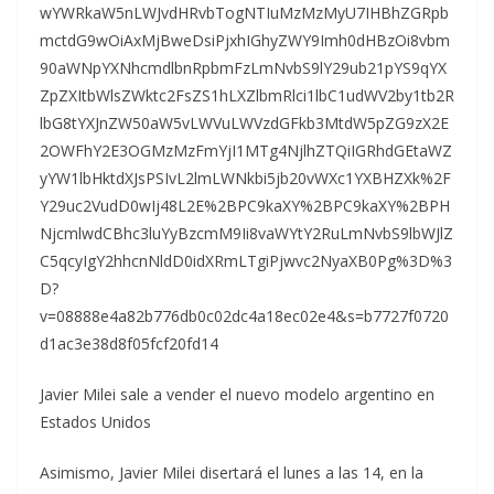
wYWRkaW5nLWJvdHRvbTogNTIuMzMzMyU7IHBhZGRpb
mctdG9wOiAxMjBweDsiPjxhIGhyZWY9Imh0dHBzOi8vbm
90aWNpYXNhcmdlbnRpbmFzLmNvbS9lY29ub21pYS9qYX
ZpZXItbWlsZWktc2FsZS1hLXZlbmRlci1lbC1udWV2by1tb2R
lbG8tYXJnZW50aW5vLWVuLWVzdGFkb3MtdW5pZG9zX2E
2OWFhY2E3OGMzMzFmYjI1MTg4NjlhZTQiIGRhdGEtaWZ
yYW1lbHktdXJsPSIvL2lmLWNkbi5jb20vWXc1YXBHZXk%2F
Y29uc2VudD0wIj48L2E%2BPC9kaXY%2BPC9kaXY%2BPH
NjcmlwdCBhc3luYyBzcmM9Ii8vaWYtY2RuLmNvbS9lbWJlZ
C5qcyIgY2hhcnNldD0idXRmLTgiPjwvc2NyaXB0Pg%3D%3
D?
v=08888e4a82b776db0c02dc4a18ec02e4&s=b7727f0720
d1ac3e38d8f05fcf20fd14
Javier Milei sale a vender el nuevo modelo argentino en
Estados Unidos
Asimismo, Javier Milei disertará el lunes a las 14, en la