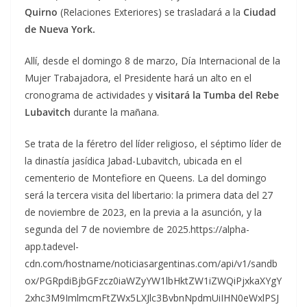
Quirno
(Relaciones Exteriores) se trasladará a la
Ciudad
de Nueva York.
Allí, desde el domingo 8 de marzo, Día Internacional de la
Mujer Trabajadora, el Presidente hará un alto en el
cronograma de actividades y
visitará la
Tumba del Rebe
Lubavitch
durante la mañana.
Se trata de la féretro del líder religioso, el séptimo líder de
la dinastía jasídica Jabad-Lubavitch, ubicada en el
cementerio de Montefiore en Queens. La del domingo
será la tercera visita del libertario: la primera data del 27
de noviembre de 2023, en la previa a la asunción, y la
segunda del 7 de noviembre de 2025.https://alpha-
app.tadevel-
cdn.com/hostname/noticiasargentinas.com/api/v1/sandb
ox/PGRpdiBjbGFzcz0iaWZyYW1lbHktZW1iZWQiPjxkaXYgY
2xhc3M9ImlmcmFtZWx5LXJlc3BvbnNpdmUiIHN0eWxlPSJ