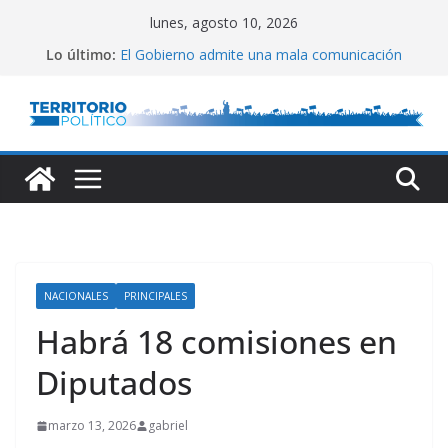
Saltar
lunes, agosto 10, 2026
al
Lo último:
El Gobierno admite una mala comunicación
contenido
Villarruel no se calla
Posteo de Juliana Di Tullio
Alta inflación en CABA
Marchan a San Cayetano
NACIONALES
PRINCIPALES
Habrá 18 comisiones en
Diputados
marzo 13, 2026
gabriel