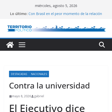
Saltar
miércoles, agosto 5, 2026
al
Lo último:
Con Brasil en el peor momento de la relación
contenido
Empata técnico
Fin al conflicto de puertos
Ley de Inocencia Fiscal
Gremios marchan al Congreso
DESTACADAS
NACIONALES
Contra la universidad
mayo 8, 2026
gabriel
El Ejecutivo dice