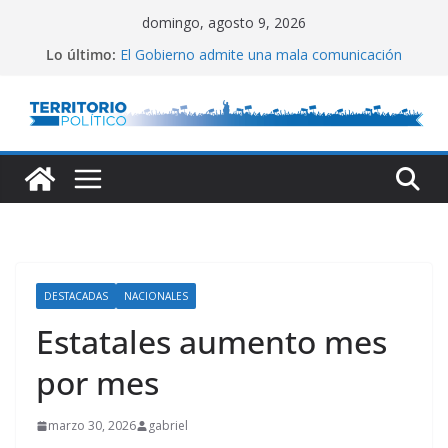
Saltar
domingo, agosto 9, 2026
al
Lo último:
El Gobierno admite una mala comunicación
contenido
Villarruel no se calla
Posteo de Juliana Di Tullio
Alta inflación en CABA
Marchan a San Cayetano
DESTACADAS
NACIONALES
Estatales aumento mes
por mes
marzo 30, 2026
gabriel