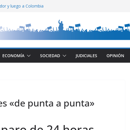
ador y luego a Colombia
ado
relación entre estados
tral: gran aumento
ca Muerta
ECONOMÍA
SOCIEDAD
JUDICIALES
OPINIÓN
ves «de punta a punta»
l paro de 24 horas