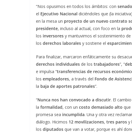
“Nos opusimos en todos los ámbitos: con
senado
el
Ejecutivo Nacional
diciéndoles que (la iniciati
en la mesa un
proyecto de un nuevo contrato so
presidente
, incluso al actual, con foco en la
prod
los
inversores
y mantuvimos el sostenimiento de
los
derechos laborales
y sostiene el
esparcimien
Para finalizar, marcaron enfáticamente su desac
derechos individuales
de los
trabajadores
”, “
deb
e impulsa “
transferencias de recursos económic
los
empleadores
, a través del
Fondo de Asistenci
la
baja de aportes patronales
”.
“
Nunca nos han convocado a discutir
. El cambi
la
formalidad
, con un
costo demasiado alto
que 
promesa sea
incumplida
. Una y otra vez recla
diálogo. Hicimos
12 movilizaciones
,
tres paros
y 
los
diputados
que van a votar, porque es ahí don