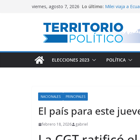
Saltar
Lo último:
Milei viaja a Ecu
viernes, agosto 7, 2026
al
El Congreso vall
Lula defendió la 
contenido
Reservas del Cen
Conflicto por Va
ELECCIONES 2023
POLÍTICA
NACIONALES
PRINCIPALES
El país para este jue
febrero 18, 2026
gabriel
La CGT ratificó e