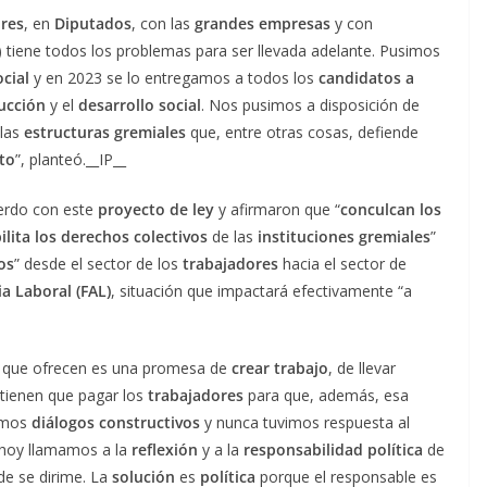
res
, en
Diputados
, con las
grandes empresas
y con
va) tiene todos los problemas para ser llevada adelante. Pusimos
cial
y en 2023 se lo entregamos a todos los
candidatos a
ucción
y el
desarrollo social
. Nos pusimos a disposición de
 las
estructuras gremiales
que, entre otras cosas, defiende
to
”, planteó.__IP__
uerdo con este
proyecto de ley
y afirmaron que “
conculcan los
ilita los derechos colectivos
de las
instituciones gremiales
”
os
” desde el sector de los
trabajadores
hacia el sector de
a Laboral (FAL)
, situación que impactará efectivamente “a
o que ofrecen es una promesa de
crear trabajo
, de llevar
tienen que pagar los
trabajadores
para que, además, esa
mamos
diálogos constructivos
y nunca tuvimos respuesta al
hoy llamamos a la
reflexión
y a la
responsabilidad política
de
de se dirime. La
solución
es
política
porque el responsable es