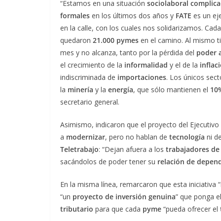
“Estamos en una situación
sociolaboral complic
formales
en los últimos dos años y
FATE
es un ej
en la calle, con los cuales nos solidarizamos. Cad
quedaron
21.000 pymes
en el camino. Al mismo t
mes y no alcanza, tanto por la pérdida del
poder a
el crecimiento de la
informalidad
y el de la
inflac
indiscriminada de
importaciones
. Los únicos sec
la
minería
y la
energía
, que sólo mantienen el
10
secretario general.
Asimismo, indicaron que el proyecto del Ejecutivo
a
modernizar
, pero no hablan de
tecnología
ni d
Teletrabajo
: “Dejan afuera a los
trabajadores de 
sacándolos de poder tener su
relación de depen
En la misma línea, remarcaron que esta iniciativa
“un
proyecto de inversión genuina
” que ponga el
tributario
para que cada
pyme
“pueda ofrecer el