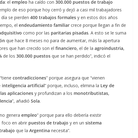
ada
: el
empleo
ha caído con
300.000 puestos de trabajo
emplo de eso porque hoy cerró y dejó a casi mil trabajadores
a día se pierden
400 trabajos formales
y en estos dos años
iempo, el
endeudamiento familiar
crece porque llegan a fin de
dquisitivo
como por las
paritarias pisadas
. A esto se le suma
ión
que hace 8 meses no para de aumentar, más la apertura
tores que han crecido son el
financiero
, el de la
agroindustria
,
%
de los
300.000 puestos
que se han perdido”, indicó el
 “tiene
contradicciones
” porque asegura que “vienen
e
inteligencia artificial
” porque, incluso, elimina la
Ley de
las aplicaciones
y profundizan a los
monotributistas
,
dencia
”, añadió
Sola
.
 “no genera
empleo
” porque para ello debería existir
 foco en abrir
puestos de trabajo
y en un
sistema
trabajo
que la
Argentina
necesita”.