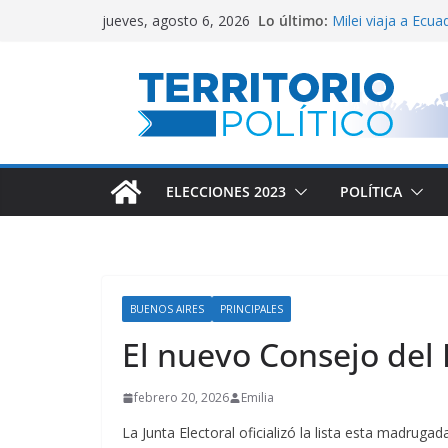
Saltar
Lo último:
Milei viaja a Ecu
jueves, agosto 6, 2026
al
El Congreso valla
Lula defendió la 
contenido
Reservas del Cent
Conflicto por Vac
ELECCIONES 2023
POLÍTICA
BUENOS AIRES
PRINCIPALES
El nuevo Consejo del
febrero 20, 2026
Emilia
La Junta Electoral oficializó la lista esta madrug