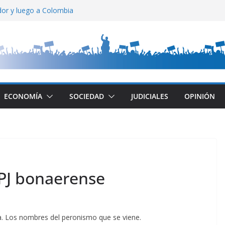
ador y luego a Colombia
do
relación entre estados
ral: gran aumento
a Muerta
ECONOMÍA
SOCIEDAD
JUDICIALES
OPINIÓN
 PJ bonaerense
ada. Los nombres del peronismo que se viene.