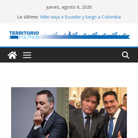
Saltar
jueves, agosto 6, 2026
al
Conflicto por Vaca Muerta
Lo último:
Milei viaja a Ecuador y luego a Colombia
contenido
El Congreso vallado
Lula defendió la relación entre estados
Reservas del Central: gran aumento