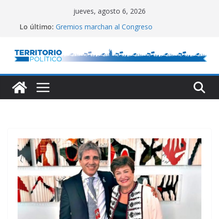
Saltar
jueves, agosto 6, 2026
al
Lo último:
Gremios marchan al Congreso
contenido
Con Brasil en el peor momento de la relación
Empata técnico
Fin al conflicto de puertos
Ley de Inocencia Fiscal