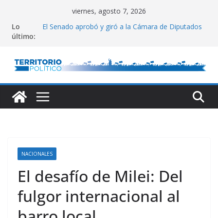
Saltar
viernes, agosto 7, 2026
«La ley es un asco y es inconstitucional
al
Lo
El Senado aprobó y giró a la Cámara de Diputados
contenido
último:
el proyecto de propiedad privada
El Gobierno admite una mala comunicación
Kicillof criticó al Gobierno por la ley y la represión
«Disturbios provocados por delincuentes
anarquistas»
NACIONALES
El desafío de Milei: Del
fulgor internacional al
barro local