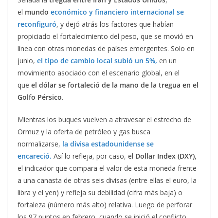
el
m
undo
económico y financiero internacional se
reconfiguró
, y dejó atrás los factores que habían
propiciado el fortalecimiento del peso, que se movió en
línea con otras monedas de países emergentes. Solo en
junio,
el tipo de cambio local subió un 5%,
en un
movimiento asociado con el escenario global, en el
que
el dólar se fortaleció de la mano de la tregua en el
Golfo Pérsico.
Mientras los buques vuelven a atravesar el estrecho de
Ormuz y la oferta de petróleo y gas busca
normalizarse,
la divisa estadounidense se
encareció.
Así lo refleja, por caso, el
Dollar Index (DXY)
,
el indicador que compara el valor de esta moneda frente
a una canasta de otras seis divisas (entre ellas el euro, la
libra y el yen) y refleja su debilidad (cifra más baja) o
fortaleza (número más alto) relativa. Luego de perforar
los 97 puntos en febrero, cuando se inició el conflicto,