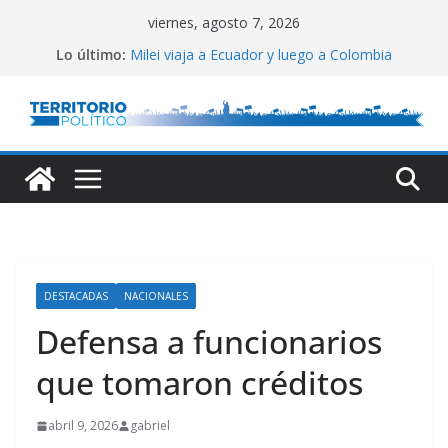
Saltar
viernes, agosto 7, 2026
al
Lo último:
Milei viaja a Ecuador y luego a Colombia
contenido
El Congreso vallado
Lula defendió la relación entre estados
Reservas del Central: gran aumento
Conflicto por Vaca Muerta
DESTACADAS
NACIONALES
Defensa a funcionarios
que tomaron créditos
abril 9, 2026
gabriel