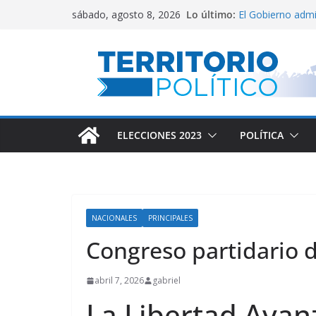
Saltar
Lo último:
El Gobierno adm
sábado, agosto 8, 2026
al
Villarruel no se ca
Posteo de Juliana
contenido
Alta inflación e
Marchan a San 
ELECCIONES 2023
POLÍTICA
NACIONALES
PRINCIPALES
Congreso partidario 
abril 7, 2026
gabriel
La Libertad Avanz