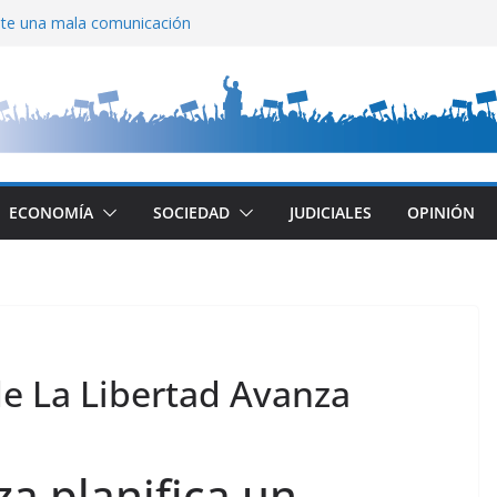
ite una mala comunicación
lla
 Di Tullio
n CABA
Cayetano
ECONOMÍA
SOCIEDAD
JUDICIALES
OPINIÓN
de La Libertad Avanza
a planifica un