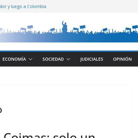
ador y luego a Colombia
ado
relación entre estados
tral: gran aumento
ca Muerta
ECONOMÍA
SOCIEDAD
JUDICIALES
OPINIÓN
o
 Coimas: solo un