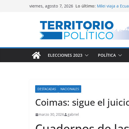
Saltar
Lo último:
Milei viaja a Ecu
viernes, agosto 7, 2026
al
El Congreso vall
Lula defendió la 
contenido
Reservas del Cen
Conflicto por Va
ELECCIONES 2023
POLÍTICA
DESTACADAS
NACIONALES
Coimas: sigue el juici
marzo 30, 2026
gabriel
Cuadernos de las