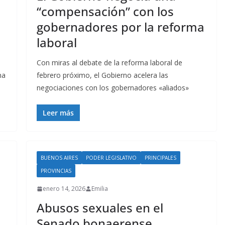
“compensación” con los
gobernadores por la reforma
laboral
Con miras al debate de la reforma laboral de
na
febrero próximo, el Gobierno acelera las
negociaciones con los gobernadores «aliados»
Leer más
BUENOS AIRES
PODER LEGISLATIVO
PRINCIPALES
PROVINCIAS
enero 14, 2026
Emilia
Abusos sexuales en el
Senado bonaerense