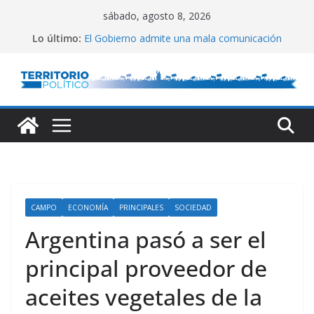
Saltar
sábado, agosto 8, 2026
al
Lo último:
El Gobierno admite una mala comunicación
contenido
Villarruel no se calla
Posteo de Juliana Di Tullio
Alta inflación en CABA
Marchan a San Cayetano
CAMPO
ECONOMÍA
PRINCIPALES
SOCIEDAD
Argentina pasó a ser el
principal proveedor de
aceites vegetales de la