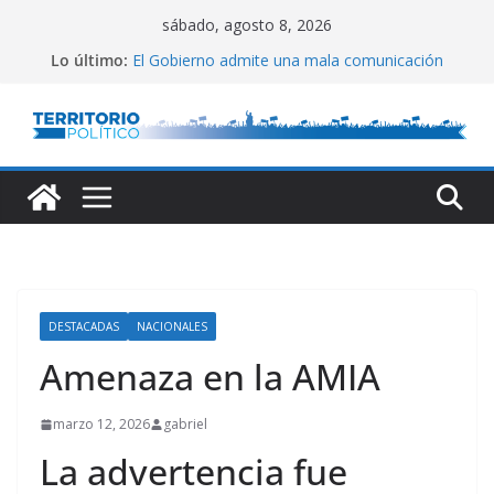
Saltar
sábado, agosto 8, 2026
al
Lo último:
El Gobierno admite una mala comunicación
contenido
Villarruel no se calla
Posteo de Juliana Di Tullio
Alta inflación en CABA
Marchan a San Cayetano
DESTACADAS
NACIONALES
Amenaza en la AMIA
marzo 12, 2026
gabriel
La advertencia fue