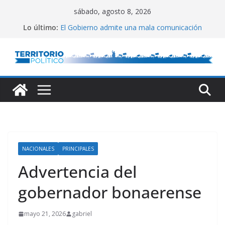
Saltar
sábado, agosto 8, 2026
al
Lo último:
El Gobierno admite una mala comunicación
contenido
Villarruel no se calla
Posteo de Juliana Di Tullio
Alta inflación en CABA
Marchan a San Cayetano
NACIONALES
PRINCIPALES
Advertencia del
gobernador bonaerense
mayo 21, 2026
gabriel