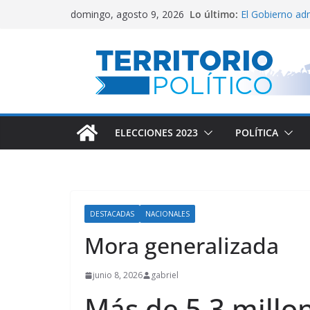
Saltar
Lo último:
El Gobierno ad
domingo, agosto 9, 2026
al
Villarruel no se 
Posteo de Julia
contenido
Alta inflación 
Marchan a San
ELECCIONES 2023
POLÍTICA
DESTACADAS
NACIONALES
Mora generalizada
junio 8, 2026
gabriel
Más de 5,3 millo