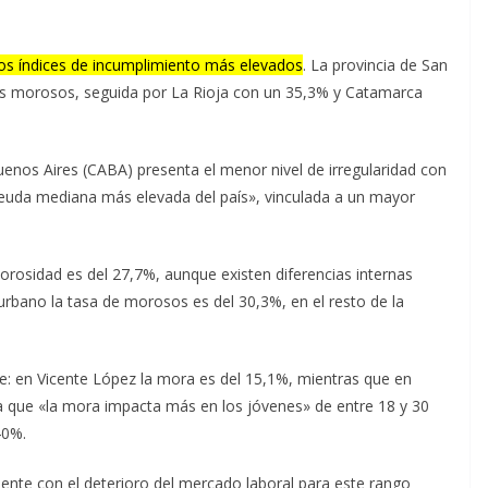
 los índices de incumplimiento más elevados
. La provincia de San
res morosos, seguida por La Rioja con un 35,3% y Catamarca
nos Aires (CABA) presenta el menor nivel de irregularidad con
«deuda mediana más elevada del país», vinculada a un mayor
orosidad es del 27,7%, aunque existen diferencias internas
rbano la tasa de morosos es del 30,3%, en el resto de la
e: en Vicente López la mora es del 15,1%, mientras que en
ca que «la mora impacta más en los jóvenes» de entre 18 y 30
40%.
mente con el deterioro del mercado laboral para este rango