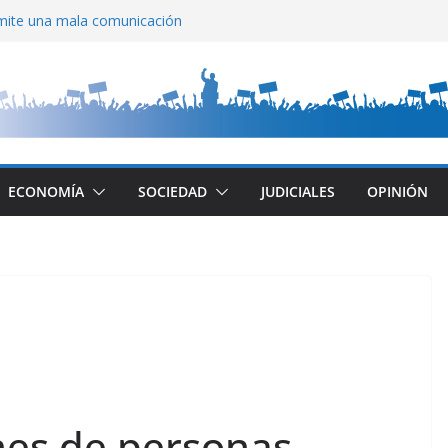
mite una mala comunicación
calla
na Di Tullio
en CABA
 Cayetano
ECONOMÍA
SOCIEDAD
JUDICIALES
OPINIÓN
nes de personas