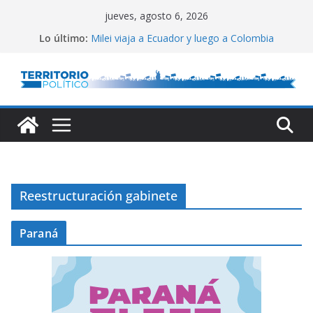
Saltar
jueves, agosto 6, 2026
al
Lo último:
Milei viaja a Ecuador y luego a Colombia
contenido
El Congreso vallado
Lula defendió la relación entre estados
Reservas del Central: gran aumento
Conflicto por Vaca Muerta
Reestructuración gabinete
Paraná