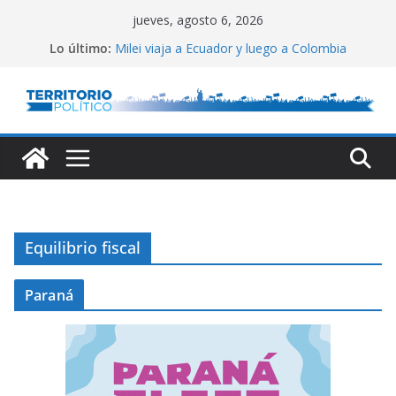
Saltar
jueves, agosto 6, 2026
al
Lo último:
Milei viaja a Ecuador y luego a Colombia
contenido
El Congreso vallado
Lula defendió la relación entre estados
Reservas del Central: gran aumento
Conflicto por Vaca Muerta
Equilibrio fiscal
Paraná