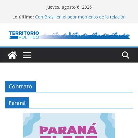
Saltar
jueves, agosto 6, 2026
al
Lo último:
Con Brasil en el peor momento de la relación
contenido
Empata técnico
Fin al conflicto de puertos
Ley de Inocencia Fiscal
Gremios marchan al Congreso
Contrato
Paraná