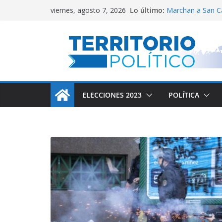
Saltar
Lo último:
Marchan a San C
viernes, agosto 7, 2026
al
El Gobierno adm
Villarruel no se ca
contenido
Posteo de Juliana
Alta inflación en
ELECCIONES 2023
POLÍTICA