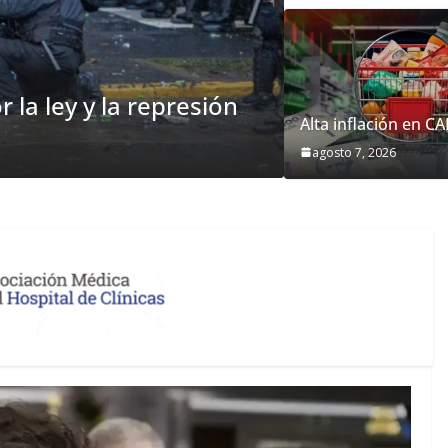
ncuentes anarquistas»
Alta inflación en C
NACIONALES
agosto 7, 2026
«La le
agosto 7, 