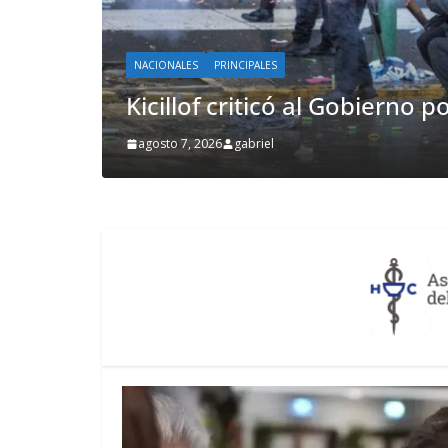
NACIONALES
PRINCIPALES
la represión
«Provocados por deli
agosto 7, 2026
gabriel