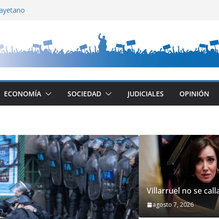
ayetano
ite una mala comunicación
lla
 Di Tullio
 CABA
ECONOMÍA
SOCIEDAD
JUDICIALES
OPINIÓN
Villarruel no se call
agosto 7, 2026