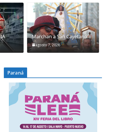
ABA
Marchan a San Cayetano
PRINCIPALES
agosto 7, 2026
y es un asco y es inconstitucional
2026
gabriel
Paraná