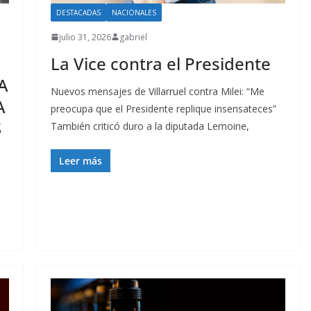
DESTACADAS
NACIONALES
julio 31, 2026
gabriel
La Vice contra el Presidente
A
Nuevos mensajes de Villarruel contra Milei: “Me
A
preocupa que el Presidente replique insensateces”
S
También criticó duro a la diputada Lemoine,
Leer más